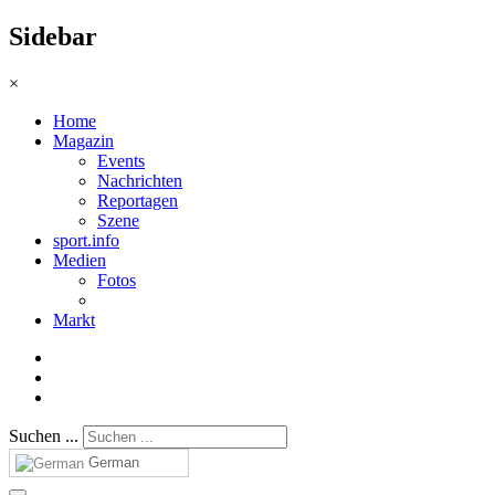
Sidebar
×
Home
Magazin
Events
Nachrichten
Reportagen
Szene
sport.info
Medien
Fotos
Markt
Suchen ...
German