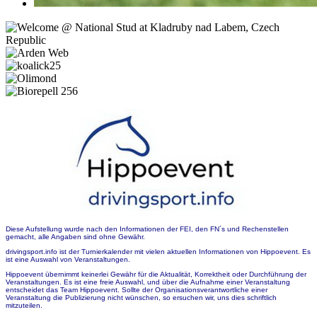
Diese Aufstellung wurde nach den Informationen der FEI, den FN´s und Rechenstellen
gemacht, alle Angaben sind ohne Gewähr.
drivingsport.info ist der Turnierkalender mit vielen aktuellen Informationen von Hippoevent. Es
ist eine Auswahl von Veranstaltungen.
Hippoevent übernimmt keinerlei Gewähr für die Aktualität, Korrektheit oder Durchführung der
Veranstaltungen. Es ist eine freie Auswahl, und über die Aufnahme einer Veranstaltung
entscheidet das Team Hippoevent. Sollte der Organisationsverantwortliche einer
Veranstaltung die Publizierung nicht wünschen, so ersuchen wir, uns dies schriftlich
mitzuteilen.